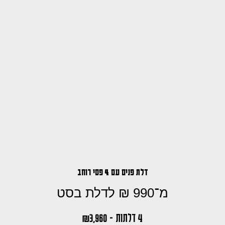
דלת פנים עם 4 פסי רוחב
מ־990 ₪ לדלת בסט
4 דלתות - 3,960
₪