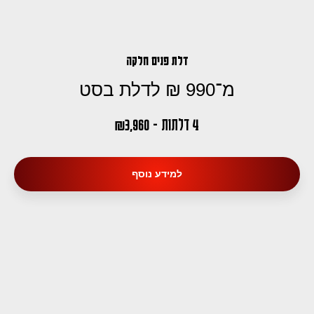
דלת פנים חלקה
מ־990 ₪ לדלת בסט
4 דלתות - 3,960
₪
למידע נוסף