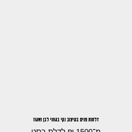
דלתות פנים בעיצוב נקי בגווני לבן ואגוז
מ־1500 ₪ לדלת בסט