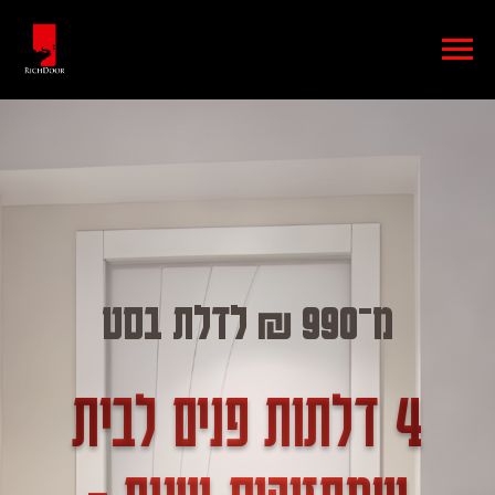
מ־990 ₪ לדלת בסט
4 דלתות פנים לבית
שמחזיקות שנים =
3,960₪